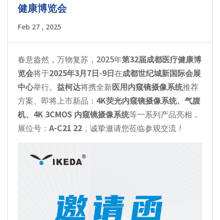
健康博览会
Feb 27 , 2025
春意盎然，万物复苏，2025年
第32届成都医疗健康博
览会
将于
2025年3月7日-9日
在
成都世纪城新国际会展
中心
举行。
益柯达
将携全新
医用内窥镜摄像系统
推荐
方案、即将上市新品：
4K荧光内窥镜摄像系统、气腹
机、4K 3CMOS 内窥镜摄像系统
等一系列产品亮相，
展位号：
A-C21 22
，诚挚邀请您莅临参观交流！