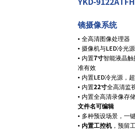
YKD-9122AT
镜摄像系统
• 全高清图像处理器
• 摄像机与LED冷光
• 内置
7寸
智能液晶触
准有效
• 内置LED冷光源，
• 内置
22寸
全高清监
• 内置全高清录像存
文件名可编辑
• 多种预设场景，一
•
内置工控机
，预留