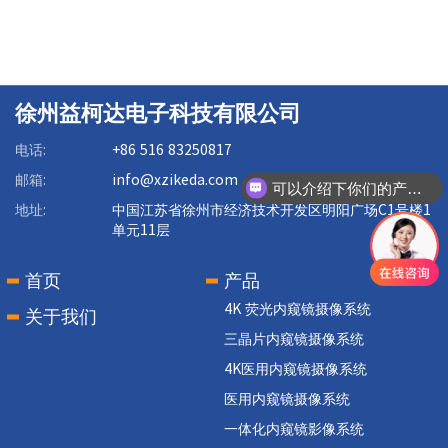
徐州益柯达电子科技有限公司
电话:
+86 516 83250817
邮箱:
info@xzikeda.com
可以介绍下你们的产品么
地址:
中国江苏省徐州市经济技术开发区明阳广场C1号楼1
单元11层
首页
产品
4K 荧光内窥镜摄像系统
关于我们
三晶片内窥镜摄像系统
4K医用内窥镜摄像系统
医用内窥镜摄像系统
一体化内窥镜影像系统